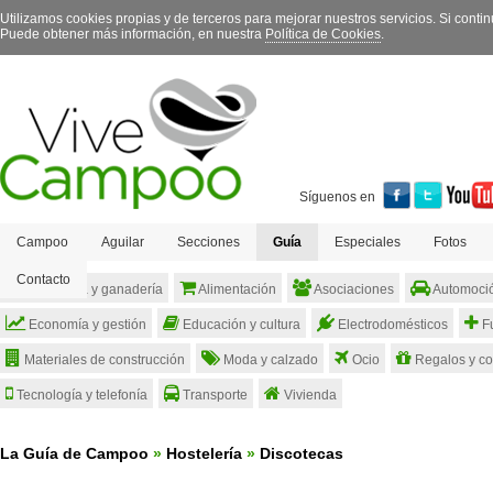
Utilizamos cookies propias y de terceros para mejorar nuestros servicios. Si con
Puede obtener más información, en nuestra
Política de Cookies
.
Síguenos en
Campoo
Aguilar
Secciones
Guía
Especiales
Fotos
Contacto
Agricultura y ganadería
Alimentación
Asociaciones
Automoci
Economía y gestión
Educación y cultura
Electrodomésticos
Fu
Materiales de construcción
Moda y calzado
Ocio
Regalos y c
Tecnología y telefonía
Transporte
Vivienda
La Guía de Campoo
»
Hostelería
»
Discotecas