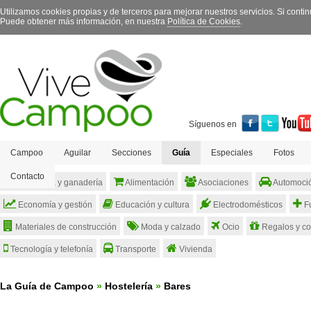
Utilizamos cookies propias y de terceros para mejorar nuestros servicios. Si con
Puede obtener más información, en nuestra
Política de Cookies
.
Síguenos en
Campoo
Aguilar
Secciones
Guía
Especiales
Fotos
Contacto
Agricultura y ganadería
Alimentación
Asociaciones
Automoci
Economía y gestión
Educación y cultura
Electrodomésticos
Fu
Materiales de construcción
Moda y calzado
Ocio
Regalos y c
Tecnología y telefonía
Transporte
Vivienda
La Guía de Campoo
»
Hostelería
»
Bares