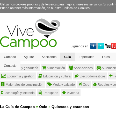
Utilizamos cookies propias y de terceros para mejorar nuestros servicios. Si con
Puede obtener más información, en nuestra
Política de Cookies
.
Síguenos en
Campoo
Aguilar
Secciones
Guía
Especiales
Fotos
Contacto
Agricultura y ganadería
Alimentación
Asociaciones
Automoci
Economía y gestión
Educación y cultura
Electrodomésticos
Fu
Materiales de construcción
Moda y calzado
Ocio
Regalos y c
Tecnología y telefonía
Transporte
Vivienda
La Guía de Campoo
»
Ocio
»
Quioscos y estancos