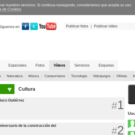
orar nuestros servicios. Si continua navegando, consideramos que acepta su uso.
ca de Cookies
.
Publicar fotos
|
Publicar vídeo
Síguenos en
Especiales
Fotos
Vídeos
Servicios
Esquelas
|
|
|
|
|
|
|
o
Naturaleza
Música
Campurrianos
Tecnología
Videojuegos
Viñetas
M
Cultura
Ciuco Gutiérrez
1
#
Usu
niversario de la construcción del
2
#