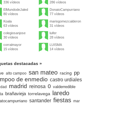
336 vídeos
286 vídeos
ElMundodeJaled
DonatoCampurriano
80 vídeos
77 vídeos
Koala
mariogomezcalderon
63 vídeos
31 vídeos
colegiosanjose
luifer
30 vídeos
28 vídeos
corralmayor
LUISMA
15 vídeos
14 vídeos
quetas destacadas »
san mateo
pp
ve
racing
alto campoo
mpoo de enmedio
castro urdiales
madrid
0
reinosa
valderredible
idad
laredo
brañavieja
torrelavega
ta
fiestas
santander
atocampurriano
mar