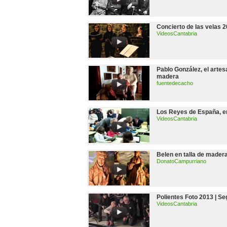
Concierto de las velas 2
VideosCantabria
Pablo González, el artes
madera
fuentedecacho
Los Reyes de España, e
VideosCantabria
Belen en talla de mader
DonatoCampurriano
Polientes Foto 2013 | S
VideosCantabria