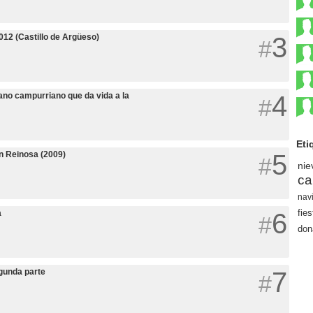
012 (Castillo de Argüeso)
3
#
ano campurriano que da vida a la
4
#
Eti
n Reinosa (2009)
5
#
nie
ca
nav
fies
a
6
#
don
egunda parte
7
#