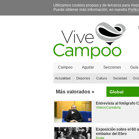
Utilizamos cookies propias y de terceros para mej
Puede obtener más información, en nuestra
Políti
Campoo
Aguilar
Secciones
Guía
Contacto
|
|
|
|
Actualidad
Deportes
Cultura
Sociedad
Oci
Más valorados »
Global
Entrevista al fotógrafo 
VideosCantabria
Exposición sobre el 60 a
embalse del Ebro
Koala