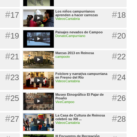
#
Los niños campurrianos
#
17
18
aprenden a hacer carrozas
VideosCantabria
#
Paisajes nevados de Campoo
#
19
20
DonatoCampurriano
#
Marzas 2013 en Reinosa
#
21
22
campootv
#
Folclore y narrativa campurriana
#
23
24
en Fresno del Río
VideosCantabria
#
Museo Etnográfico El Pajar de
#
25
26
Proaño
ViveCampoo
#
La Casa de Cultura de Reinosa
#
27
28
celebró su XIII ...
VideosCantabria
III Encuentro de Recreación