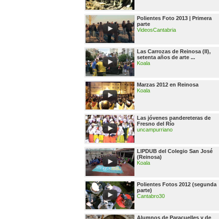
Polientes Foto 2013 | Primera
parte
VideosCantabria
Las Carrozas de Reinosa (II),
setenta años de arte ...
Koala
Marzas 2012 en Reinosa
Koala
Las jóvenes pandereteras de
Fresno del Río
uncampurriano
LIPDUB del Colegio San José
(Reinosa)
Koala
Polientes Fotos 2012 (segunda
parte)
Cantabro30
Alumnos de Paracuelles y de