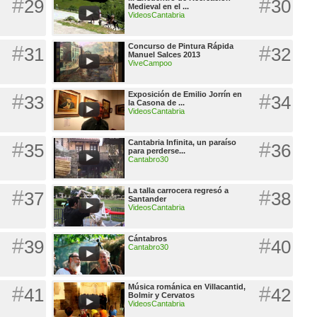
#
#
29
30
Medieval en el ...
VideosCantabria
#
Concurso de Pintura Rápida
#
31
32
Manuel Salces 2013
ViveCampoo
#
Exposición de Emilio Jorrín en
#
33
34
la Casona de ...
VideosCantabria
#
Cantabria Infinita, un paraíso
#
35
36
para perderse...
Cantabro30
#
La talla carrocera regresó a
#
37
38
Santander
VideosCantabria
#
Cántabros
#
39
40
Cantabro30
#
Música románica en Villacantid,
#
41
42
Bolmir y Cervatos
VideosCantabria