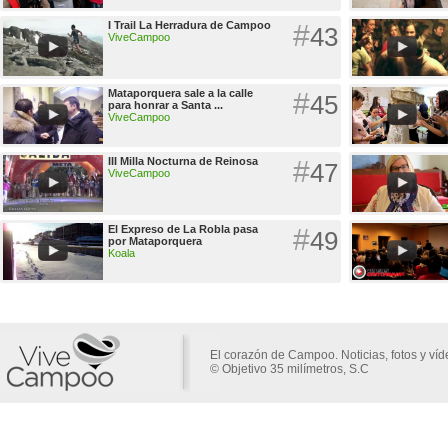
I Trail La Herradura de Campoo
#
43
ViveCampoo
Mataporquera sale a la calle
#
45
para honrar a Santa ...
ViveCampoo
III Milla Nocturna de Reinosa
#
47
ViveCampoo
El Expreso de La Robla pasa
#
49
por Mataporquera
Koala
El corazón de Campoo. Noticias, fotos y ví
© Objetivo 35 milímetros, S.C