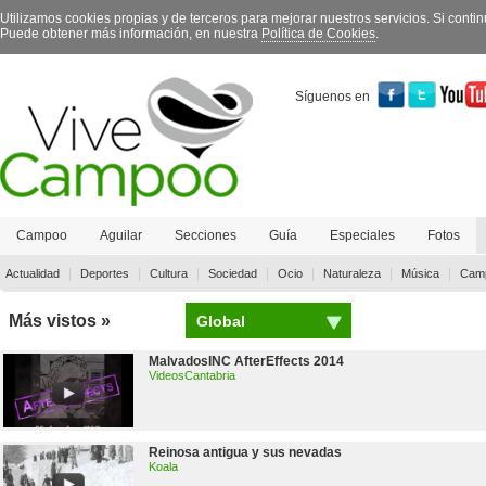
Utilizamos cookies propias y de terceros para mejorar nuestros servicios. Si con
Puede obtener más información, en nuestra
Política de Cookies
.
Síguenos en
Campoo
Aguilar
Secciones
Guía
Especiales
Fotos
Contacto
|
|
|
|
|
|
|
Actualidad
Deportes
Cultura
Sociedad
Ocio
Naturaleza
Música
Camp
Más vistos »
Global
MalvadosINC AfterEffects 2014
VideosCantabria
Reinosa antigua y sus nevadas
Koala