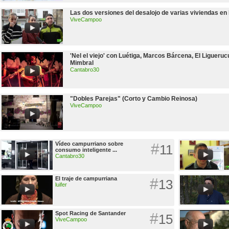
Las dos versiones del desalojo de varias viviendas en
ViveCampoo
'Nel el viejo' con Luétiga, Marcos Bárcena, El Ligueruc
Mimbral
Cantabro30
"Dobles Parejas" (Corto y Cambio Reinosa)
ViveCampoo
Vídeo campurriano sobre
#
11
consumo inteligente ...
Cantabro30
El traje de campurriana
#
13
luifer
Spot Racing de Santander
#
15
ViveCampoo