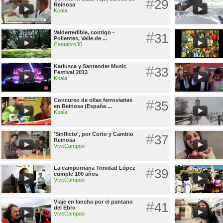
#
29
Reinosa
Koala
Valderredible, contigo -
#
31
Polientes, Valle de ...
Cantabro30
Katiusca y Santander Music
#
33
Festival 2013
Koala
Concurso de ollas ferroviarias
#
35
en Reinosa (España ...
Koala
'Sinflicto', por Corto y Cambio
#
37
Reinosa
ViveCampoo
La campurriana Trinidad López
#
39
cumple 100 años
ViveCampoo
Viaje en lancha por el pantano
#
41
del Ebro
ViveCampoo