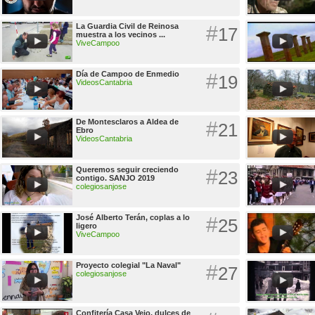
La Guardia Civil de Reinosa
#
17
muestra a los vecinos ...
ViveCampoo
Día de Campoo de Enmedio
#
19
VideosCantabria
De Montesclaros a Aldea de
#
21
Ebro
VideosCantabria
Queremos seguir creciendo
#
23
contigo. SANJO 2019
colegiosanjose
José Alberto Terán, coplas a lo
#
25
ligero
ViveCampoo
Proyecto colegial "La Naval"
#
27
colegiosanjose
Confitería Casa Vejo, dulces de