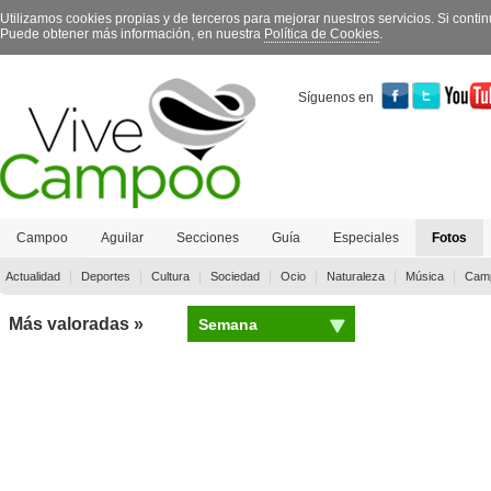
Utilizamos cookies propias y de terceros para mejorar nuestros servicios. Si con
Puede obtener más información, en nuestra
Política de Cookies
.
Síguenos en
Campoo
Aguilar
Secciones
Guía
Especiales
Fotos
Contacto
|
|
|
|
|
|
|
Actualidad
Deportes
Cultura
Sociedad
Ocio
Naturaleza
Música
Camp
Más valoradas »
Semana