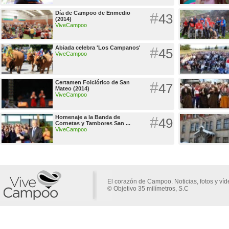
Día de Campoo de Enmedio
#
43
(2014)
ViveCampoo
Abiada celebra 'Los Campanos'
#
45
ViveCampoo
Certamen Folclórico de San
#
47
Mateo (2014)
ViveCampoo
Homenaje a la Banda de
#
49
Cornetas y Tambores San ...
ViveCampoo
El corazón de Campoo. Noticias, fotos y ví
© Objetivo 35 milímetros, S.C