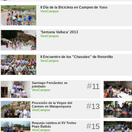
II Día de la Bicicleta en Campoo de Yuso
ViveCampoo
'Semana Valluca' 2013
ViveCampoo
II Encuentro de los "Chavales" de Retortillo
ViveCampoo
Santiago Fernández se
#
11
jubidado
ViveCampoo
Procesión de la Virgen del
#
13
Carmen en Mataporquera
ViveCampoo
Requejo celebra el XV Trofeo
#
15
Pepe Balbás
ViveCampoo