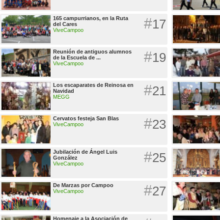
165 campurrianos, en la Ruta
#
17
del Cares
ViveCampoo
Reunión de antiguos alumnos
#
19
de la Escuela de ...
ViveCampoo
Los escaparates de Reinosa en
#
21
Navidad
MEGG
Cervatos festeja San Blas
#
23
ViveCampoo
Jubilación de Ángel Luis
#
25
González
ViveCampoo
De Marzas por Campoo
#
27
ViveCampoo
Homenaje a la Asociación de