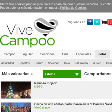
Utilizamos cookies propias y de terceros para mejorar nuestros servicios. Si con
Puede obtener más información, en nuestra
Política de Cookies
.
Síguenos en
Campoo
Aguilar
Secciones
Guía
Especiales
Fotos
Contacto
|
|
|
|
|
|
|
Actualidad
Deportes
Cultura
Sociedad
Ocio
Naturaleza
Música
Camp
Más valoradas »
Campurrianos
Global
Reinosa mojado
MEGG
Cerca de 400 atletas participaron en la 'II Carrera Solid
ViveCampoo