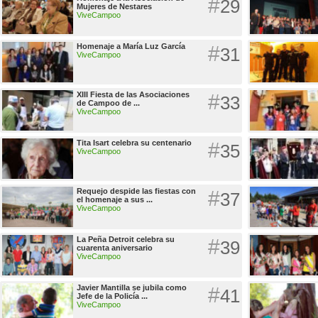
#
29
Mujeres de Nestares
ViveCampoo
Homenaje a María Luz García
#
31
ViveCampoo
XIII Fiesta de las Asociaciones
#
33
de Campoo de ...
ViveCampoo
Tita Isart celebra su centenario
#
35
ViveCampoo
Requejo despide las fiestas con
#
37
el homenaje a sus ...
ViveCampoo
La Peña Detroit celebra su
#
39
cuarenta aniversario
ViveCampoo
Javier Mantilla se jubila como
#
41
Jefe de la Policía ...
ViveCampoo