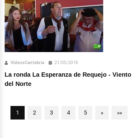
VideosCantabria
21/05/2018
La ronda La Esperanza de Requejo - Viento
del Norte
1
2
3
4
5
»
»»