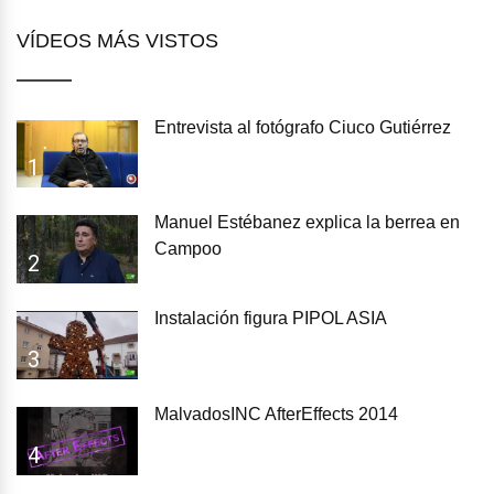
VÍDEOS MÁS VISTOS
Entrevista al fotógrafo Ciuco Gutiérrez
1
Manuel Estébanez explica la berrea en
Campoo
2
Instalación figura PIPOL ASIA
3
MalvadosINC AfterEffects 2014
4