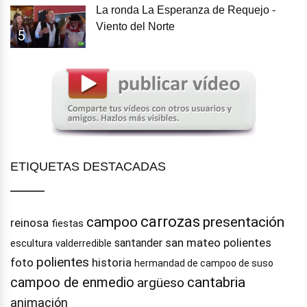
La ronda La Esperanza de Requejo -
Viento del Norte
5
ETIQUETAS DESTACADAS
carrozas
campoo
presentación
reinosa
fiestas
san mateo
polientes
santander
escultura
valderredible
polientes
foto
historia
hermandad de campoo de suso
campoo de enmedio
cantabria
argüeso
animación