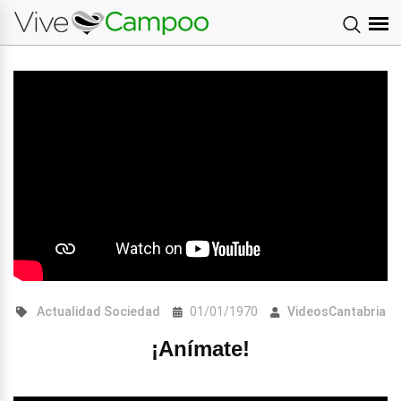
Actualidad
Sociedad
01/01/1970
VideosCantabria
¡Anímate!