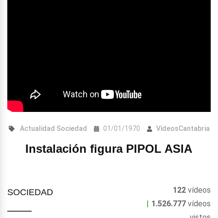
Actualidad
Sociedad
01/01/1970
VideosCantabria
Instalación figura PIPOL ASIA
122
vídeos
SOCIEDAD
|
1.526.777
vídeos
vistos