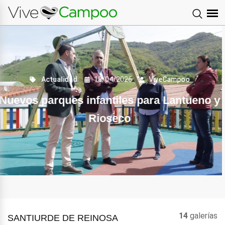
Sociedad
30/08/2023
ViveCampoo
Fiesta de los Santos Mártires en Rioseco
14
galerías
SANTIURDE DE REINOSA