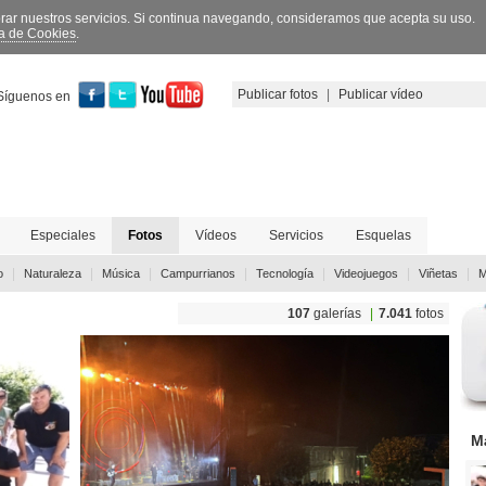
orar nuestros servicios. Si continua navegando, consideramos que acepta su uso.
ca de Cookies
.
Publicar fotos
|
Publicar vídeo
Síguenos en
Especiales
Fotos
Vídeos
Servicios
Esquelas
|
|
|
|
|
|
|
o
Naturaleza
Música
Campurrianos
Tecnología
Videojuegos
Viñetas
M
107
galerías
|
7.041
fotos
M