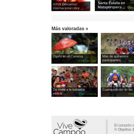
Santa Eulalia en
XXVII Descenso
Mataporquera ...
Viv
Internacional Libre ...
Más valoradas »
Otoño en el Camesa
Más de quinientos
participantes ...
ViveCampoo
Viv
De visita a la ludoteca
Cuarta edición de las '
estival ...
ViveCampoo
Viv
El corazón 
© Objetivo 3