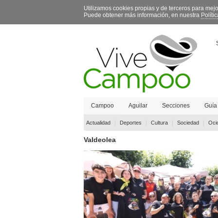
Utilizamos cookies propias y de terceros para mej
Puede obtener más información, en nuestra
Políti
Campoo
Aguilar
Secciones
Guía
Contacto
|
|
|
|
Actualidad
Deportes
Cultura
Sociedad
Oci
Valdeolea