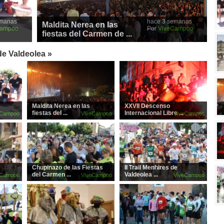
emanas
hace 3 semanas
Maldita Nerea en las
Campoo
Por
ViveCampoo
fiestas del Carmen de ...
de Valdeolea »
Maldita Nerea en las
XXVII Descenso
fiestas del ...
Internacional Libre ...
eCampoo
ViveCampoo
ViveCampoo
Chupinazo de las Fiestas
II Trail Menhires de
del Carmen ...
Valdeolea ...
eCampoo
ViveCampoo
ViveCampoo