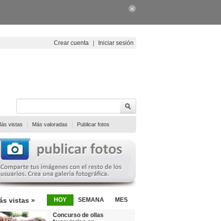
Crear cuenta
|
Iniciar sesión
|
|
ás vistas
Más valoradas
Publicar fotos
ás vistas »
HOY
SEMANA
MES
Concurso de ollas