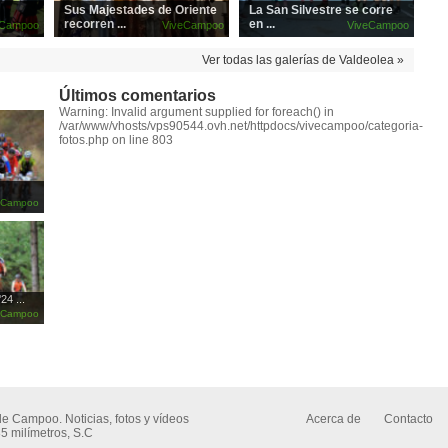
Sus Majestades de Oriente
La San Silvestre se corre
recorren ...
en ...
eCampoo
ViveCampoo
ViveCampoo
Ver todas las galerías de Valdeolea »
Últimos comentarios
Warning: Invalid argument supplied for foreach() in
/var/www/vhosts/vps90544.ovh.net/httpdocs/vivecampoo/categoria-
fotos.php on line 803
eCampoo
24 ...
eCampoo
de Campoo. Noticias, fotos y vídeos
Acerca de
Contacto
5 milímetros, S.C