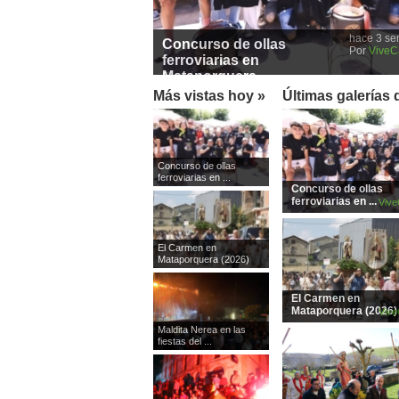
hace 3 s
Concurso de ollas
Por
Vive
ferroviarias en
Mataporquera ...
Más vistas hoy »
Últimas galerías 
Concurso de ollas
ferroviarias en ...
Concurso de ollas
ferroviarias en ...
Viv
El Carmen en
Mataporquera (2026)
El Carmen en
Mataporquera (2026)
Viv
Maldita Nerea en las
fiestas del ...