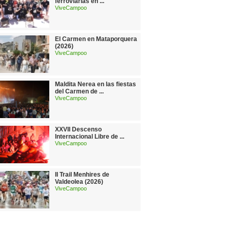
ferroviarias en ...
ViveCampoo
El Carmen en Mataporquera
(2026)
ViveCampoo
Maldita Nerea en las fiestas
del Carmen de ...
ViveCampoo
XXVII Descenso
Internacional Libre de ...
ViveCampoo
II Trail Menhires de
Valdeolea (2026)
ViveCampoo