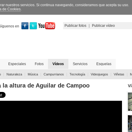
orar nuestros servicios. Si continua navegando, consideramos que acepta su uso.
ca de Cookies
.
Publicar fotos
|
Publicar vídeo
Síguenos en
Especiales
Fotos
Vídeos
Servicios
Esquelas
|
|
|
|
|
|
|
o
Naturaleza
Música
Campurrianos
Tecnología
Videojuegos
Viñetas
M
a la altura de Aguilar de Campoo
V