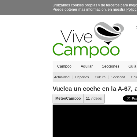
Utilizamos cookies propias y de terceros para mej
Puede obtener más información, en nuestra
Políti
Campoo
Aguilar
Secciones
Guía
Contacto
|
|
|
|
Actualidad
Deportes
Cultura
Sociedad
Oci
Vuelca un coche en la A-67, 
MeteoCampoo
11
vídeos