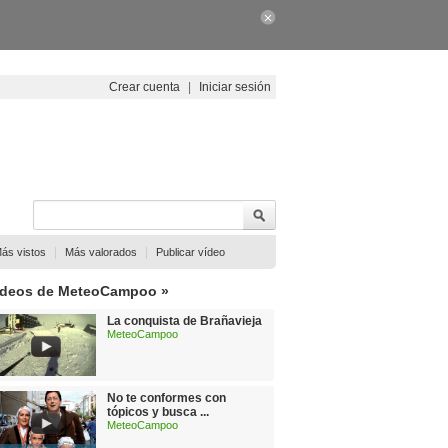
Crear cuenta
|
Iniciar sesión
|
|
ás vistos
Más valorados
Publicar vídeo
ídeos de MeteoCampoo »
La conquista de Brañavieja
MeteoCampoo
No te conformes con
tópicos y busca ...
MeteoCampoo