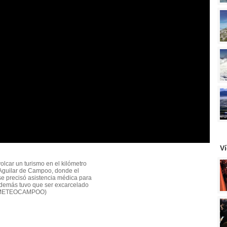
V
olcar un turismo en el kilómetro
e Aguilar de Campoo, donde el
 se precisó asistencia médica para
 además tuvo que ser excarcelado
OR METEOCAMPOO)