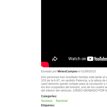
Enviado por
MeteoCampoo
el 01/06/2015
Dos personas han resultado heridas esta tarde al v
103 de la A-67, en sentido Palencia, a la altura d
carril derecho quedó cortado para la circulación y
los dos ocupantes del turismo, uno de los cuales
del interior del vehículo. (VÍDEO GRABADO P
Categorías:
Sucesos
Nacional
Etiquetas: