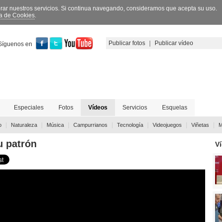
orar nuestros servicios. Si continua navegando, consideramos que acepta su uso.
ca de Cookies
.
Publicar fotos
|
Publicar vídeo
Síguenos en
Especiales
Fotos
Vídeos
Servicios
Esquelas
|
|
|
|
|
|
|
o
Naturaleza
Música
Campurrianos
Tecnología
Videojuegos
Viñetas
M
u patrón
V