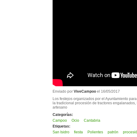
Enviado por
ViveCampoo
el 16/05/2017
Los festejos organizados por el Ayuntamiento para
la tradicional procesión de tractores engalanados,
artesano
Categorías:
Campoo
Ocio
Cantabria
Etiquetas:
San Isidro
fiesta
Polientes
patrón
procesi