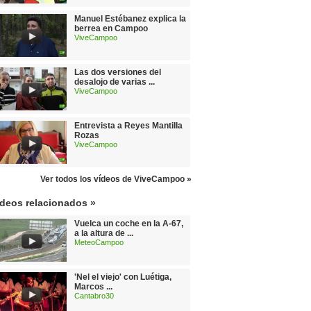
Manuel Estébanez explica la
berrea en Campoo
ViveCampoo
Las dos versiones del
desalojo de varias ...
ViveCampoo
Entrevista a Reyes Mantilla
Rozas
ViveCampoo
Ver todos los vídeos de ViveCampoo »
ídeos relacionados »
Vuelca un coche en la A-67,
a la altura de ...
MeteoCampoo
'Nel el viejo' con Luétiga,
Marcos ...
Cantabro30