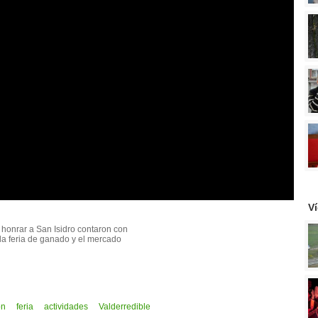
V
 honrar a San Isidro contaron con
 la feria de ganado y el mercado
ón
feria
actividades
Valderredible