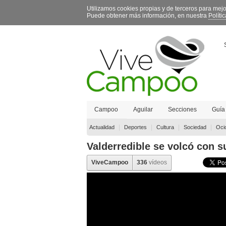
Utilizamos cookies propias y de terceros para mej
Puede obtener más información, en nuestra
Políti
Campoo
Aguilar
Secciones
Guía
Contacto
|
|
|
|
Actualidad
Deportes
Cultura
Sociedad
Oci
Valderredible se volcó con s
ViveCampoo
336
vídeos