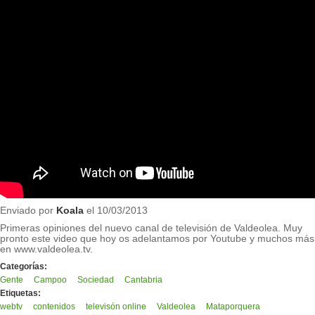
Enviado por
Koala
el 10/03/2013
Primeras opiniones del nuevo canal de televisión de Valdeolea. Muy
pronto este video que hoy os adelantamos por Youtube y muchos más
en www.valdeolea.tv.
Categorías:
Gente
Campoo
Sociedad
Cantabria
Etiquetas:
webtv
contenidos
televisón online
Valdeolea
Mataporquera