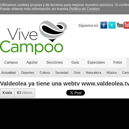
Utilizamos cookies propias y de terceros para mejorar nuestros servicios. Si con
Puede obtener más información, en nuestra
Política de Cookies
.
Síguenos en
Campoo
Aguilar
Secciones
Guía
Especiales
Fotos
Contacto
|
|
|
|
|
|
|
Actualidad
Deportes
Cultura
Sociedad
Ocio
Naturaleza
Música
Camp
Valdeolea ya tiene una webtv www.valdeolea.t
Koala
63
vídeos