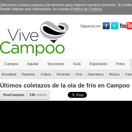
Utilizamos cookies propias y de terceros para mejorar nuestros servicios. Si con
Puede obtener más información, en nuestra
Política de Cookies
.
Síguenos en
Campoo
Aguilar
Secciones
Guía
Especiales
Fotos
Contacto
|
|
|
|
|
|
|
Actualidad
Deportes
Cultura
Sociedad
Ocio
Naturaleza
Música
Camp
Últimos coletazos de la ola de frío en Campoo
ViveCampoo
336
vídeos