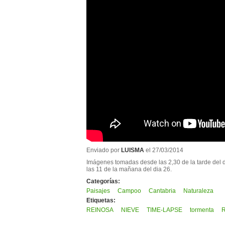
Enviado por
LUISMA
el 27/03/2014
Imágenes tomadas desde las 2,30 de la tarde del 
las 11 de la mañana del dia 26.
Categorías:
Paisajes
Campoo
Cantabria
Naturaleza
Etiquetas:
REINOSA
NIEVE
TIME-LAPSE
tormenta
R