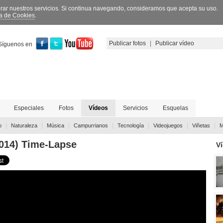
orar nuestros servicios. Si continua navegando, consideramos que acepta su uso.
ca de Cookies
.
Publicar fotos
|
Publicar vídeo
Síguenos en
Especiales
Fotos
Vídeos
Servicios
Esquelas
|
|
|
|
|
|
|
o
Naturaleza
Música
Campurrianos
Tecnología
Videojuegos
Viñetas
M
2014) Time-Lapse
V