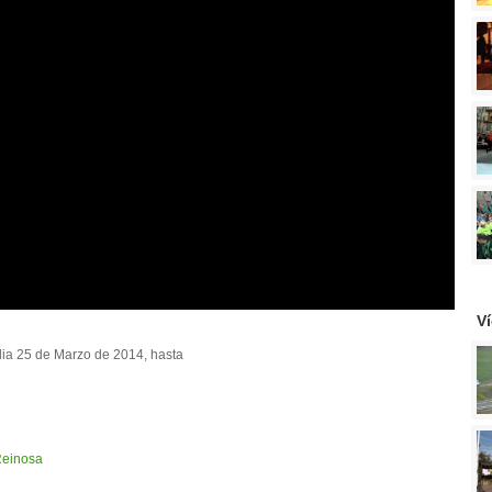
V
dia 25 de Marzo de 2014, hasta
einosa