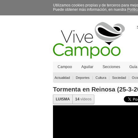
Utilizamos cookies propias y de terceros para mej
Puede obtener más información, en nuestra
Políti
Campoo
Aguilar
Secciones
Guía
Contacto
|
|
|
|
Actualidad
Deportes
Cultura
Sociedad
Oci
Tormenta en Reinosa (25-3-
LUISMA
14
vídeos