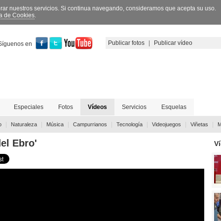
orar nuestros servicios. Si continua navegando, consideramos que acepta su uso.
ca de Cookies
.
Publicar fotos
|
Publicar vídeo
Síguenos en
Especiales
Fotos
Vídeos
Servicios
Esquelas
|
|
|
|
|
|
|
o
Naturaleza
Música
Campurrianos
Tecnología
Videojuegos
Viñetas
M
el Ebro'
V