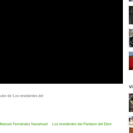
V
or de 'Los resistentes del
 Manuel Fernández Navamuel
Los resistentes del Pantano del Ebro