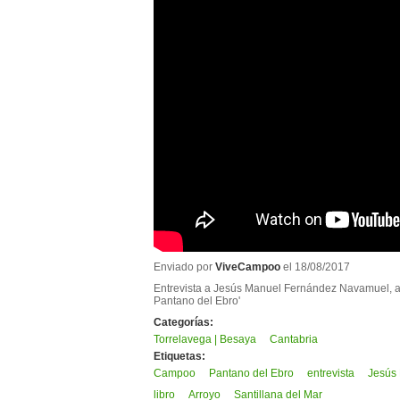
Enviado por
ViveCampoo
el 18/08/2017
Entrevista a Jesús Manuel Fernández Navamuel, aut
Pantano del Ebro'
Categorías:
Torrelavega | Besaya
Cantabria
Etiquetas:
Campoo
Pantano del Ebro
entrevista
Jesús
libro
Arroyo
Santillana del Mar