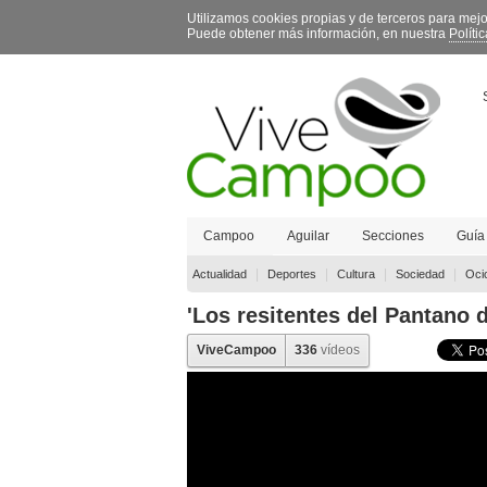
Utilizamos cookies propias y de terceros para mej
Puede obtener más información, en nuestra
Políti
Campoo
Aguilar
Secciones
Guía
Contacto
|
|
|
|
Actualidad
Deportes
Cultura
Sociedad
Oci
'Los resitentes del Pantano d
ViveCampoo
336
vídeos