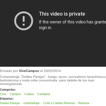
Enviado por
ViveCampoo
el 28/02/2014
Cortometraje "Dobles Parejas". Juego, tacos, surrealismo tarantinesco
testosterona y mala ostia concentrada, para deleite de los mas
sinvergüenzas.
Categorías:
Cine
Campoo
Cultura
Cantabria
Etiquetas:
Dobles Parejas
cortometraje
Corto y Cambio Reinosa
Reinosa