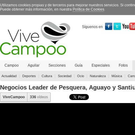
Utilizamos cookies propias y de terceros para mejorar nuestros servicios. Si con
Puede obtener más información, en nuestra
Política de Cookies
.
Síguenos en
Campoo
Aguilar
Secciones
Guía
Especiales
Fotos
Contacto
|
|
|
|
|
|
|
Actualidad
Deportes
Cultura
Sociedad
Ocio
Naturaleza
Música
Camp
Negocios Leader de Pesquera, Aguayo y Santi
ViveCampoo
336
vídeos