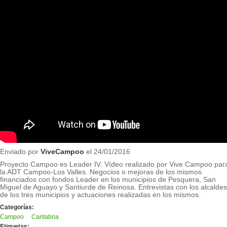
Enviado por
ViveCampoo
el 24/01/2016
Proyecto Campoo es Leader IV. Vídeo realizado por Vive Campoo par
la ADT Campoo-Los Valles. Negocios o mejoras de los mismos
financiados con fondos Leader en los municipios de Pesquera, San
Miguel de Aguayo y Santiurde de Reinosa. Entrevistas con los alcaldes
de los tres municipios y actuaciones realizadas en los mismos.
Categorías:
Campoo
Cantabria
Etiquetas: