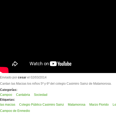
Enviado por
cesar
el 02/03/2014
Cantan las Marzas los niños 5º y 6º del colegio Casimiro Sainz de Matamorosa.
Categorías:
Campoo
Cantabria
Sociedad
Etiquetas:
las marzas
Colegio Público Casimiro Sainz
Matamorosa
Marzo Florido
Lo
Campoo de Enmedio