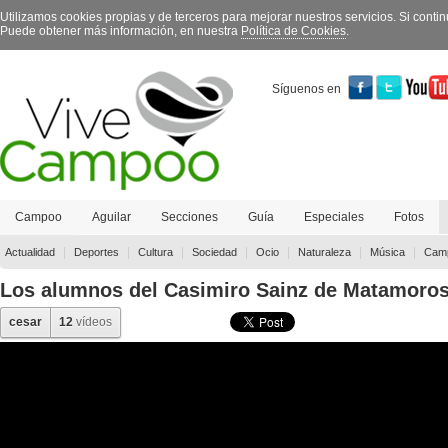
Utilizamos cookies propias y de terceros para mejorar nuestros servicios. Si con
Puede obtener más información, en nuestra
Política de Cookies
.
Síguenos en
Campoo
Aguilar
Secciones
Guía
Especiales
Fotos
Contacto
|
|
|
|
|
|
|
Actualidad
Deportes
Cultura
Sociedad
Ocio
Naturaleza
Música
Camp
Los alumnos del Casimiro Sainz de Matamoros
cesar
12
vídeos