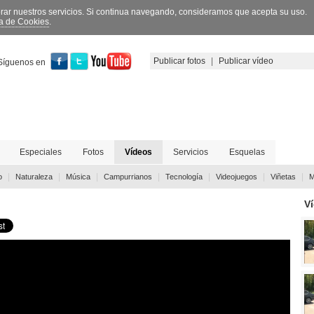
orar nuestros servicios. Si continua navegando, consideramos que acepta su uso.
ca de Cookies
.
Publicar fotos
|
Publicar vídeo
Síguenos en
Especiales
Fotos
Vídeos
Servicios
Esquelas
|
|
|
|
|
|
|
o
Naturaleza
Música
Campurrianos
Tecnología
Videojuegos
Viñetas
M
V