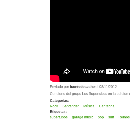
Enviado por
fuentedecacho
el 08/11/2012
Concierto del grupo Los Supertubos en la edició
Categorías:
Rock
Santander
Música
Cantabria
Etiquetas:
supertubos
garage music
pop
surf
Reinos