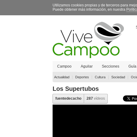
Utilizamos cookies propias y de terceros para mej
Puede obtener más información, en nuestra
Políti
Campoo
Aguilar
Secciones
Guía
Contacto
|
|
|
|
Actualidad
Deportes
Cultura
Sociedad
Oci
Los Supertubos
fuentedecacho
287
vídeos