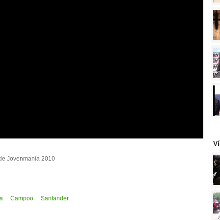
V
n de Jovenmanía 2010
a
Campoo
Santander