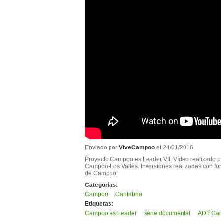
Enviado por
ViveCampoo
el 24/01/2016
Proyecto Campoo es Leader VII. Vídeo realizado 
Campoo-Los Valles. Inversiones realizadas con fo
de Campoo.
Categorías:
Campoo
Cantabria
Etiquetas:
Campoo es Leader
serie documental
ADT Cam