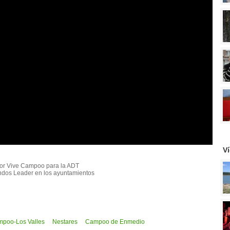
V
por Vive Campoo para la ADT
ndos Leader en los ayuntamientos
poo-Los Valles
Nestares
Campoo de Enmedio