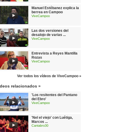
Manuel Estébanez explica la
berrea en Campoo
ViveCampoo
Las dos versiones del
desalojo de varias ...
ViveCampoo
Entrevista a Reyes Mantilla
Rozas
ViveCampoo
Ver todos los vídeos de ViveCampoo »
ídeos relacionados »
'Los resitentes del Pantano
del Ebro'
ViveCampoo
'Nel el viejo' con Luétiga,
Marcos ...
Cantabro30