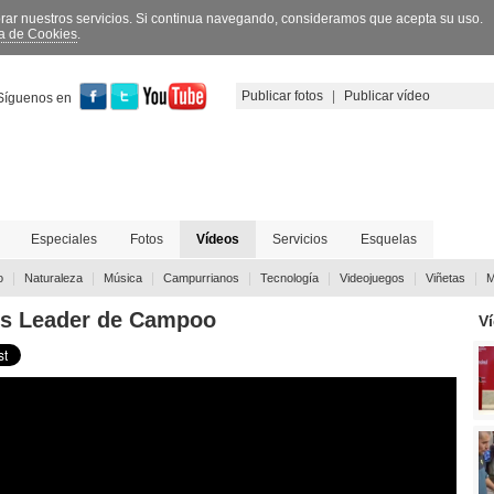
orar nuestros servicios. Si continua navegando, consideramos que acepta su uso.
ca de Cookies
.
Publicar fotos
|
Publicar vídeo
Síguenos en
Especiales
Fotos
Vídeos
Servicios
Esquelas
|
|
|
|
|
|
|
o
Naturaleza
Música
Campurrianos
Tecnología
Videojuegos
Viñetas
M
os Leader de Campoo
V