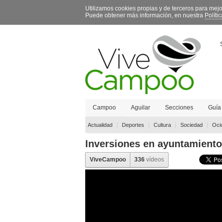
Utilizamos cookies propias y de terceros para mej
Puede obtener más información, en nuestra
Políti
Campoo
Aguilar
Secciones
Guía
Contacto
|
|
|
|
Actualidad
Deportes
Cultura
Sociedad
Oci
Inversiones en ayuntamient
ViveCampoo
336
vídeos