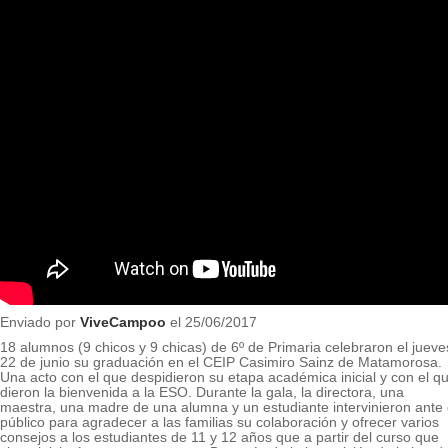
Enviado por
ViveCampoo
el 25/06/2017
18 alumnos (9 chicos y 9 chicas) de 6º de Primaria celebraron el jueve
22 de junio su graduación en el CEIP Casimiro Sainz de Matamorosa.
Una acto con el que despidieron su etapa académica inicial y con el q
dieron la bienvenida a la ESO. Durante la gala, la directora, una
maestra, una madre de una alumna y un estudiante intervinieron ante 
público para agradecer a las familias su colaboración y ofrecer varios
consejos a los estudiantes de 11 y 12 años que a partir del curso que