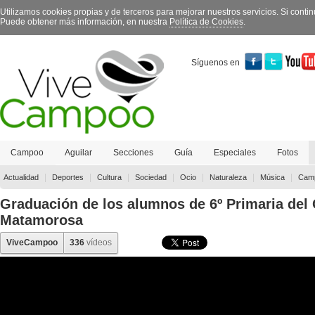
Utilizamos cookies propias y de terceros para mejorar nuestros servicios. Si con
Puede obtener más información, en nuestra
Política de Cookies
.
Síguenos en
Campoo
Aguilar
Secciones
Guía
Especiales
Fotos
Contacto
|
|
|
|
|
|
|
Actualidad
Deportes
Cultura
Sociedad
Ocio
Naturaleza
Música
Camp
Graduación de los alumnos de 6º Primaria del
Matamorosa
ViveCampoo
336
vídeos