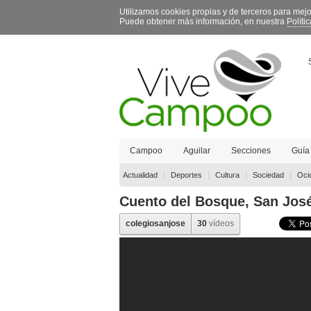
Utilizamos cookies propias y de terceros para mej
Puede obtener más información, en nuestra
Políti
Campoo
Aguilar
Secciones
Guía
Contacto
|
|
|
|
Actualidad
Deportes
Cultura
Sociedad
Oci
Cuento del Bosque, San Jos
colegiosanjose
30
vídeos