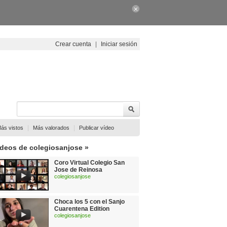
Crear cuenta
|
Iniciar sesión
|
|
ás vistos
Más valorados
Publicar vídeo
ídeos de colegiosanjose »
Coro Virtual Colegio San
Jose de Reinosa
colegiosanjose
Choca los 5 con el Sanjo
Cuarentena Edition
colegiosanjose