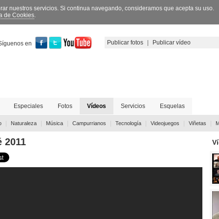
orar nuestros servicios. Si continua navegando, consideramos que acepta su uso.
ca de Cookies
.
Publicar fotos
|
Publicar vídeo
Síguenos en
Especiales
Fotos
Vídeos
Servicios
Esquelas
|
|
|
|
|
|
|
o
Naturaleza
Música
Campurrianos
Tecnología
Videojuegos
Viñetas
M
é 2011
V