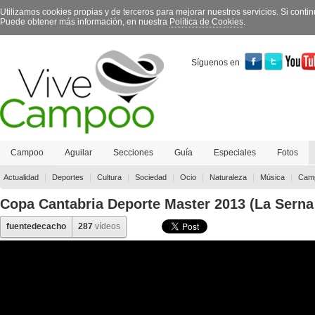
Utilizamos cookies propias y de terceros para mejorar nuestros servicios. Si con
Puede obtener más información, en nuestra
Política de Cookies
.
Síguenos en
Campoo
Aguilar
Secciones
Guía
Especiales
Fotos
Contacto
|
|
|
|
|
|
|
Actualidad
Deportes
Cultura
Sociedad
Ocio
Naturaleza
Música
Camp
Copa Cantabria Deporte Master 2013 (La Serna
fuentedecacho
287
vídeos