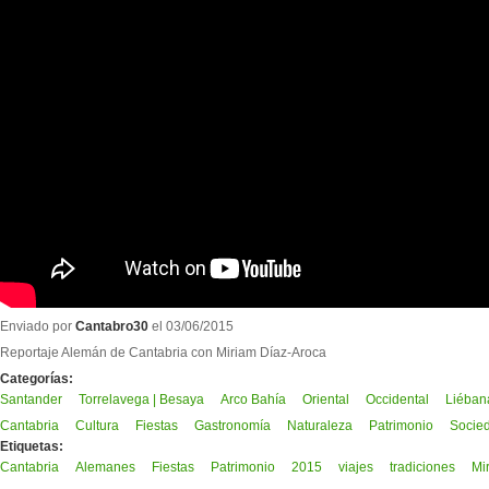
Enviado por
Cantabro30
el 03/06/2015
Reportaje Alemán de Cantabria con Miriam Díaz-Aroca
Categorías:
Santander
Torrelavega | Besaya
Arco Bahía
Oriental
Occidental
Liéban
Cantabria
Cultura
Fiestas
Gastronomía
Naturaleza
Patrimonio
Socie
Etiquetas:
Cantabria
Alemanes
Fiestas
Patrimonio
2015
viajes
tradiciones
Mi