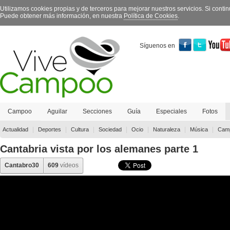
Utilizamos cookies propias y de terceros para mejorar nuestros servicios. Si con
Puede obtener más información, en nuestra
Política de Cookies
.
Síguenos en
Campoo
Aguilar
Secciones
Guía
Especiales
Fotos
Contacto
|
|
|
|
|
|
|
Actualidad
Deportes
Cultura
Sociedad
Ocio
Naturaleza
Música
Camp
Cantabria vista por los alemanes parte 1
Cantabro30
609
vídeos