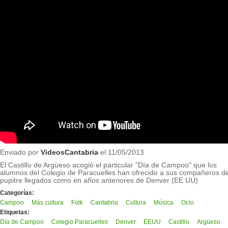
Enviado por
VideosCantabria
el 11/05/2013
El Castillo de Argüeso acogió el particular "Día de Campoo" que los
alumnos del Colegio de Paracuelles han ofrecido a sus compañeros d
pupitre llegados como en años anteriores de Denver (EE UU)
Categorías:
Campoo
Más cultura
Folk
Cantabria
Cultura
Música
Ocio
Etiquetas:
Día de Campoo
Colegio Paracuelles
Denver
EEUU
Castillo
Argüeso