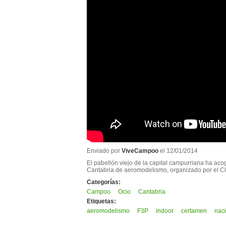
Enviado por
ViveCampoo
el 12/01/2014
El pabellón viejo de la capital campurriana ha ac
Cantabria de aeromodelismo, organizado por el 
Categorías:
Campoo
Ocio
Cantabria
Etiquetas:
aeromodelismo
F3P
indoor
certamen
nac