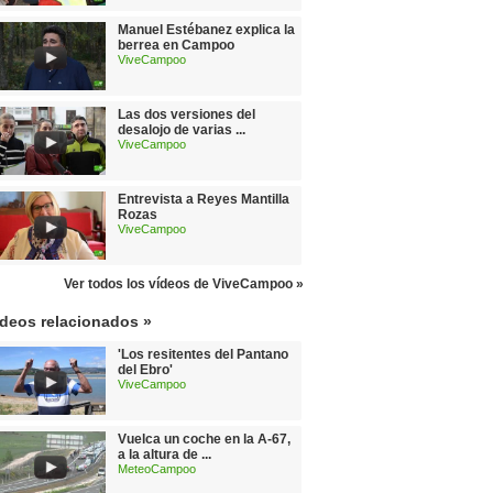
Manuel Estébanez explica la
berrea en Campoo
ViveCampoo
Las dos versiones del
desalojo de varias ...
ViveCampoo
Entrevista a Reyes Mantilla
Rozas
ViveCampoo
Ver todos los vídeos de ViveCampoo »
ídeos relacionados »
'Los resitentes del Pantano
del Ebro'
ViveCampoo
Vuelca un coche en la A-67,
a la altura de ...
MeteoCampoo