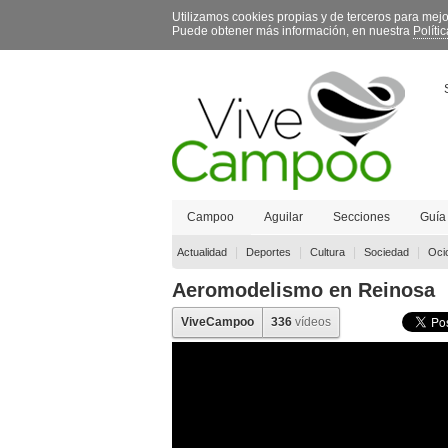
Utilizamos cookies propias y de terceros para mej
Puede obtener más información, en nuestra
Políti
Campoo
Aguilar
Secciones
Guía
Contacto
|
|
|
|
Actualidad
Deportes
Cultura
Sociedad
Oci
Aeromodelismo en Reinosa
ViveCampoo
336
vídeos