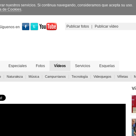
orar nuestros servicios. Si continua navegando, consideramos que acepta su uso.
ca de Cookies
.
Publicar fotos
|
Publicar vídeo
Síguenos en
Especiales
Fotos
Vídeos
Servicios
Esquelas
|
|
|
|
|
|
|
o
Naturaleza
Música
Campurrianos
Tecnología
Videojuegos
Viñetas
M
V