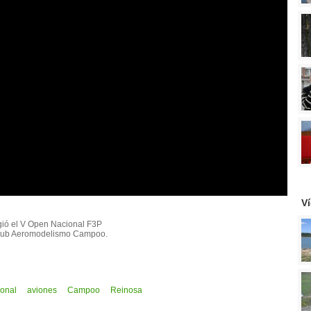
V
ogió el V Open Nacional F3P
Club Aeromodelismo Campoo.
ional
aviones
Campoo
Reinosa