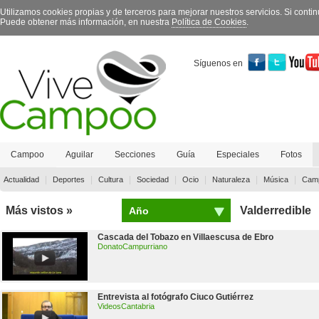
Utilizamos cookies propias y de terceros para mejorar nuestros servicios. Si con
Puede obtener más información, en nuestra
Política de Cookies
.
Síguenos en
Campoo
Aguilar
Secciones
Guía
Especiales
Fotos
Contacto
|
|
|
|
|
|
|
Actualidad
Deportes
Cultura
Sociedad
Ocio
Naturaleza
Música
Camp
Más vistos »
Valderredible
Año
Cascada del Tobazo en Villaescusa de Ebro
DonatoCampurriano
Entrevista al fotógrafo Ciuco Gutiérrez
VideosCantabria