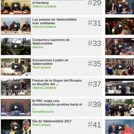
#
29
el fracking
VideosCantabria
Las patatas de Valderredible
#
31
más solidarias
VideosCantabria
Conjuntos rupestres de
#
33
Valderredible
Atazina
Actuaciones Leader en
#
35
Valderredible
ViveCampoo
Fiestas de la Virgen del Rosario
#
37
en Bustillo del ...
VideosCantabria
El PRC exige una
#
39
discriminación positiva hacia el
...
fuentedecacho
Día de Valderredible 2017
#
41
ViveCampoo