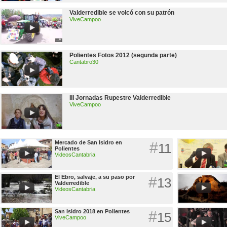
Valderredible se volcó con su patrón
ViveCampoo
Polientes Fotos 2012 (segunda parte)
Cantabro30
III Jornadas Rupestre Valderredible
ViveCampoo
Mercado de San Isidro en
#
11
Polientes
VideosCantabria
El Ebro, salvaje, a su paso por
#
13
Valderredible
VideosCantabria
San Isidro 2018 en Polientes
#
15
ViveCampoo