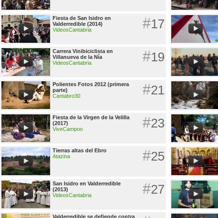
Fiesta de San Isidro en
#
17
Valderredible (2014)
VideosCantabria
Carrera Vinibiciclista en
#
19
Villanueva de la Nía
VideosCantabria
Polientes Fotos 2012 (primera
#
21
parte)
Cantabro30
Fiesta de la Virgen de la Velilla
#
23
(2017)
ViveCampoo
Tierras altas del Ebro
#
25
Atazina
San Isidro en Valderredible
#
27
(2013)
VideosCantabria
Valderredible se defiende contra