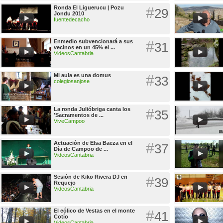
Ronda El Liguerucu | Pozu
#
29
Jondu 2010
fuentedecacho
Enmedio subvencionará a sus
#
31
vecinos en un 45% el ...
VideosCantabria
Mi aula es una domus
#
33
colegiosanjose
La ronda Julióbriga canta los
#
35
'Sacramentos de ...
ViveCampoo
Actuación de Elsa Baeza en el
#
37
Día de Campoo de ...
VideosCantabria
Sesión de Kiko Rivera DJ en
#
39
Requejo
VideosCantabria
El eólico de Vestas en el monte
#
41
Cotío
VideosCantabria