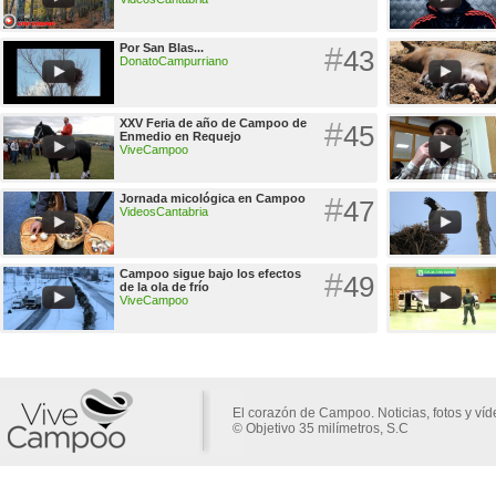
Por San Blas...
#
43
DonatoCampurriano
XXV Feria de año de Campoo de
#
45
Enmedio en Requejo
ViveCampoo
Jornada micológica en Campoo
#
47
VideosCantabria
Campoo sigue bajo los efectos
#
49
de la ola de frío
ViveCampoo
El corazón de Campoo. Noticias, fotos y ví
© Objetivo 35 milímetros, S.C