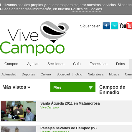
Utilizamos cookies propias y de terceros para mejorar nuestros servicios. Si con
Puede obtener más información, en nuestra
Política de Cookies
.
Síguenos en
Campoo
Aguilar
Secciones
Guía
Especiales
Fotos
Contacto
|
|
|
|
|
|
|
Actualidad
Deportes
Cultura
Sociedad
Ocio
Naturaleza
Música
Camp
Más vistos »
Campoo de
Mes
Enmedio
Santa Águeda 2011 en Matamorosa
ViveCampoo
Paisajes nevados de Campoo (IV)