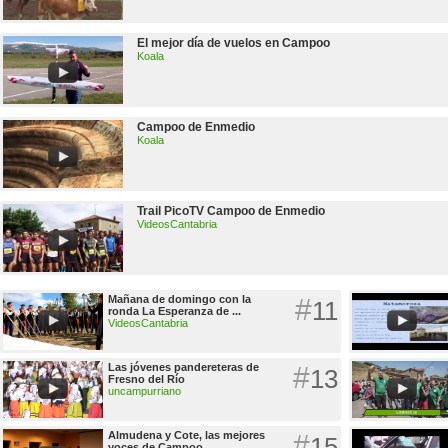
El mejor día de vuelos en Campoo
Koala
Campoo de Enmedio
Koala
Trail PicoTV Campoo de Enmedio
VideosCantabria
Mañana de domingo con la
#
11
ronda La Esperanza de ...
VideosCantabria
Las jóvenes pandereteras de
#
13
Fresno del Río
uncampurriano
Almudena y Cote, las mejores
#
15
voces de Campoo