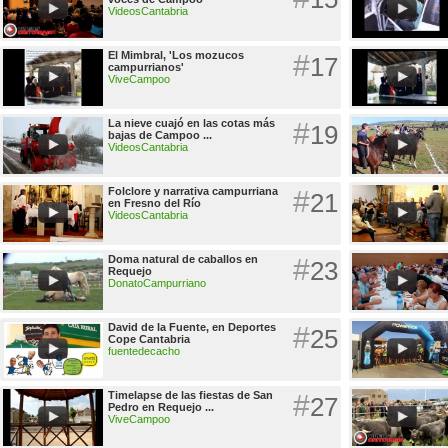
VideosCantabria
El Mimbral, 'Los mozucos
#
17
campurrianos'
ViveCampoo
La nieve cuajó en las cotas más
#
19
bajas de Campoo ...
VideosCantabria
Folclore y narrativa campurriana
#
21
en Fresno del Río
VideosCantabria
Doma natural de caballos en
#
23
Requejo
DonatoCampurriano
David de la Fuente, en Deportes
#
25
Cope Cantabria
fuentedecacho
Timelapse de las fiestas de San
#
27
Pedro en Requejo ...
ViveCampoo