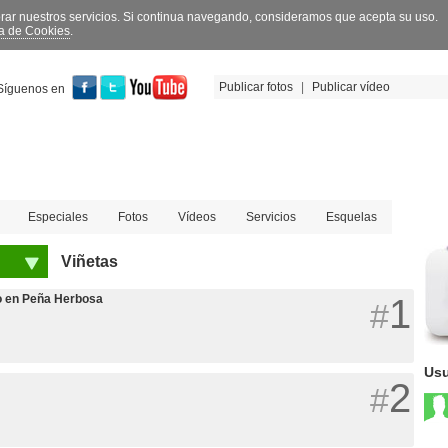
orar nuestros servicios. Si continua navegando, consideramos que acepta su uso.
ca de Cookies
.
Publicar fotos
|
Publicar vídeo
Síguenos en
Especiales
Fotos
Vídeos
Servicios
Esquelas
Viñetas
jo en Peña Herbosa
1
#
Usu
2
#