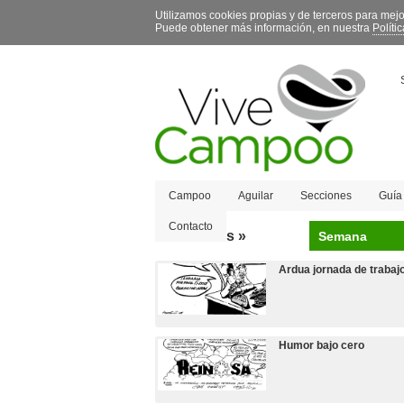
Utilizamos cookies propias y de terceros para mej
Puede obtener más información, en nuestra
Políti
Campoo
Aguilar
Secciones
Guía
Contacto
Más leídas »
Semana
Ardua jornada de traba
Humor bajo cero