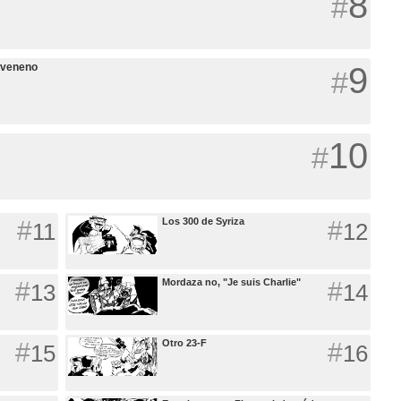
8
#
 veneno
9
#
10
#
#
Los 300 de Syriza
#
11
12
#
Mordaza no, "Je suis Charlie"
#
13
14
#
Otro 23-F
#
15
16