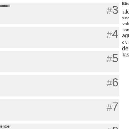
Eti
uummmmm
3
#
al
sus
val
san
4
#
ag
civi
de
5
la
#
6
#
7
#
ientos