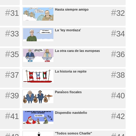
#
Hasta siempre amigo
#
31
32
#
La 'ley mordaza'
#
33
34
#
La otra cara de las europeas
#
35
36
#
La historia se repite
#
37
38
#
Paraísos fiscales
#
39
40
#
Dispendio navideño
#
41
42
"Todos somos Charlie"