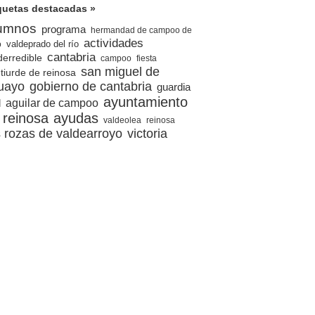
quetas destacadas »
umnos
programa
hermandad de campoo de
actividades
valdeprado del río
o
cantabria
derredible
campoo
fiesta
san miguel de
tiurde de reinosa
uayo
gobierno de cantabria
guardia
ayuntamiento
l
aguilar de campoo
 reinosa
ayudas
valdeolea
reinosa
s rozas de valdearroyo
victoria