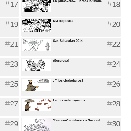
#
En primavera... Florece la 'maría'
#
17
18
#
Día de pesca
#
19
20
#
San Sebastián 2014
#
21
22
#
¡Sorpresa!
#
23
24
#
¿Y los ciudadanos?
#
25
26
#
La que está cayendo
#
27
28
#
'Tsunami' solidario en Navidad
#
29
30