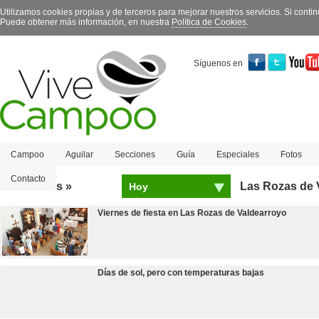
Utilizamos cookies propias y de terceros para mejorar nuestros servicios. Si con
Puede obtener más información, en nuestra
Política de Cookies
.
Síguenos en
Campoo
Aguilar
Secciones
Guía
Especiales
Fotos
Contacto
Más leídas »
Las Rozas de 
Hoy
Viernes de fiesta en Las Rozas de Valdearroyo
Días de sol, pero con temperaturas bajas