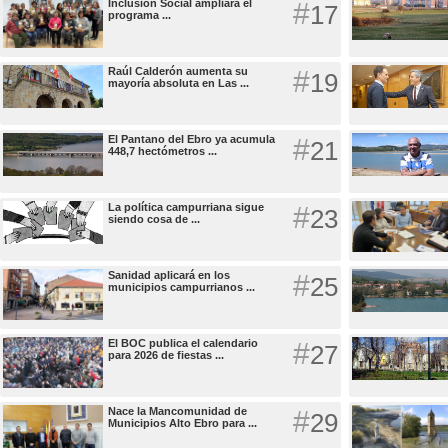
Inclusión Social ampliará el
#
17
programa ...
Raúl Calderón aumenta su
#
19
mayoría absoluta en Las ...
El Pantano del Ebro ya acumula
#
21
448,7 hectómetros ...
La política campurriana sigue
#
23
siendo cosa de ...
Sanidad aplicará en los
#
25
municipios campurrianos ...
El BOC publica el calendario
#
27
para 2026 de fiestas ...
Nace la Mancomunidad de
#
29
Municipios Alto Ebro para ...