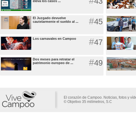
#
43
eleva los casos ...
El Juzgado devuelve
#
45
cautelarmente el sueldo al ...
Los carnavales en Campoo
#
47
Dos meses para retratar el
#
49
patrimonio europeo de ...
El corazón de Campoo. Noticias, fotos y ví
© Objetivo 35 milímetros, S.C