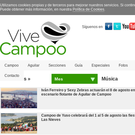
Utilizamos cookies propias y de terceros para mejorar nuestros servicios. Si con
Puede obtener más información, en nuestra
Política de Cookies
.
Síguenos en
Campoo
Aguilar
Secciones
Guía
Especiales
Fotos
Contacto
Más leídas »
Música
Mes
Iván Ferreiro y Sexy Zebras actuarán el 8 de agosto en
escenario flotante de Aguilar de Campoo
Campoo de Yuso celebrará del 1 al 5 de agosto las fies
Las Nieves