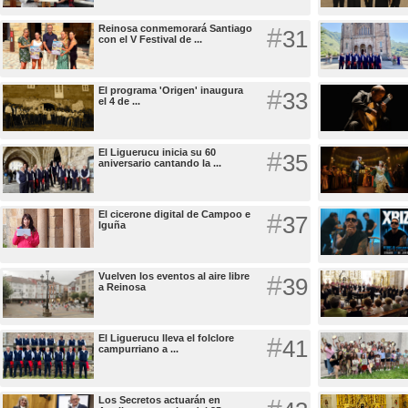
Reinosa conmemorará Santiago
#
31
con el V Festival de ...
El programa 'Origen' inaugura
#
33
el 4 de ...
El Liguerucu inicia su 60
#
35
aniversario cantando la ...
El cicerone digital de Campoo e
#
37
Iguña
Vuelven los eventos al aire libre
#
39
a Reinosa
El Liguerucu lleva el folclore
#
41
campurriano a ...
Los Secretos actuarán en