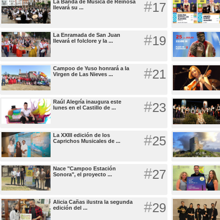
La Banda de Música de Reinosa
#
17
llevará su ...
La Enramada de San Juan
#
19
llevará el folclore y la ...
Campoo de Yuso honrará a la
#
21
Virgen de Las Nieves ...
Raúl Alegría inaugura este
#
23
lunes en el Castillo de ...
La XXIII edición de los
#
25
Caprichos Musicales de ...
Nace "Campoo Estación
#
27
Sonora", el proyecto ...
Alicia Cañas ilustra la segunda
#
29
edición del ...