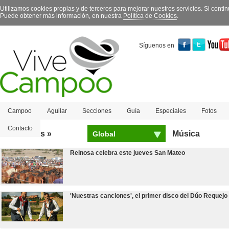
Utilizamos cookies propias y de terceros para mejorar nuestros servicios. Si con
Puede obtener más información, en nuestra
Política de Cookies
.
Síguenos en
Campoo
Aguilar
Secciones
Guía
Especiales
Fotos
Contacto
Más leídas »
Música
Global
Reinosa celebra este jueves San Mateo
'Nuestras canciones', el primer disco del Dúo Requejo