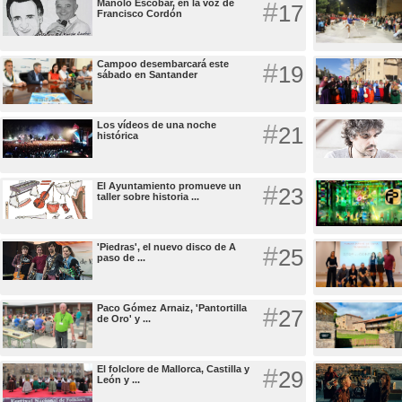
Manolo Escobar, en la voz de
#
17
Francisco Cordón
Campoo desembarcará este
#
19
sábado en Santander
Los vídeos de una noche
#
21
histórica
El Ayuntamiento promueve un
#
23
taller sobre historia ...
'Piedras', el nuevo disco de A
#
25
paso de ...
Paco Gómez Arnaiz, 'Pantortilla
#
27
de Oro' y ...
El folclore de Mallorca, Castilla y
#
29
León y ...