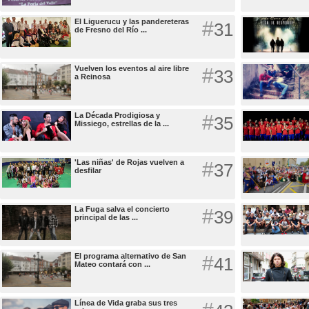
El Liguerucu y las pandereteras
#
31
de Fresno del Río ...
Vuelven los eventos al aire libre
#
33
a Reinosa
La Década Prodigiosa y
#
35
Missiego, estrellas de la ...
'Las niñas' de Rojas vuelven a
#
37
desfilar
La Fuga salva el concierto
#
39
principal de las ...
El programa alternativo de San
#
41
Mateo contará con ...
Línea de Vida graba sus tres