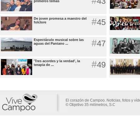
#
43
primeros temas
De joven promesa a maestro del
#
45
folclore
Espectáculo musical sobre las
#
47
aguas del Pantano ...
'Tres acordes y la verdad', la
#
49
terapia de ...
El corazón de Campoo. Noticias, fotos y ví
© Objetivo 35 milímetros, S.C