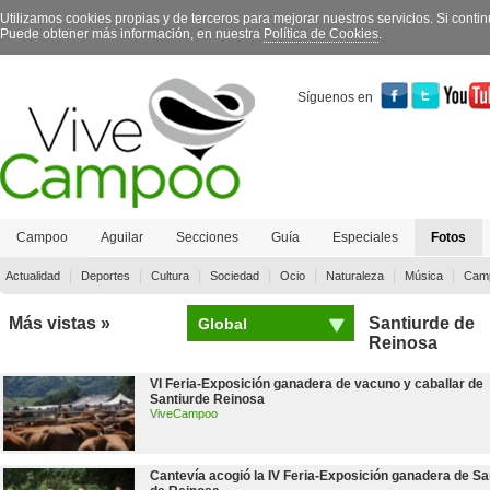
Utilizamos cookies propias y de terceros para mejorar nuestros servicios. Si con
Puede obtener más información, en nuestra
Política de Cookies
.
Síguenos en
Campoo
Aguilar
Secciones
Guía
Especiales
Fotos
Contacto
|
|
|
|
|
|
|
Actualidad
Deportes
Cultura
Sociedad
Ocio
Naturaleza
Música
Camp
Más vistas »
Santiurde de
Global
Reinosa
VI Feria-Exposición ganadera de vacuno y caballar de
Santiurde Reinosa
ViveCampoo
Cantevía acogió la IV Feria-Exposición ganadera de Sa