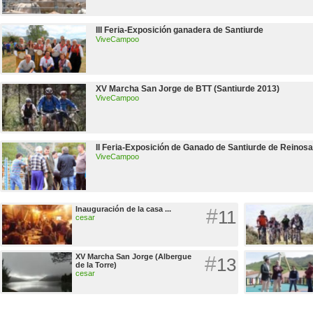
III Feria-Exposición ganadera de Santiurde
ViveCampoo
XV Marcha San Jorge de BTT (Santiurde 2013)
ViveCampoo
II Feria-Exposición de Ganado de Santiurde de Reinosa
ViveCampoo
Inauguración de la casa ...
#
11
cesar
XV Marcha San Jorge (Albergue
#
13
de la Torre)
cesar