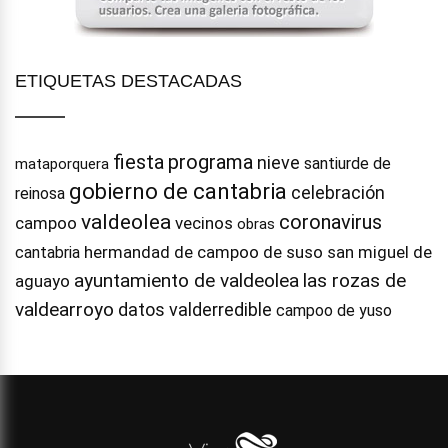
ETIQUETAS DESTACADAS
fiesta
programa
nieve
santiurde de
mataporquera
gobierno de cantabria
celebración
reinosa
valdeolea
coronavirus
campoo
vecinos
obras
hermandad de campoo de suso
san miguel de
cantabria
ayuntamiento de valdeolea
las rozas de
aguayo
valdearroyo
datos
valderredible
campoo de yuso