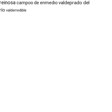
reinosa
valdeprado del
campoo de enmedio
río
valderredible