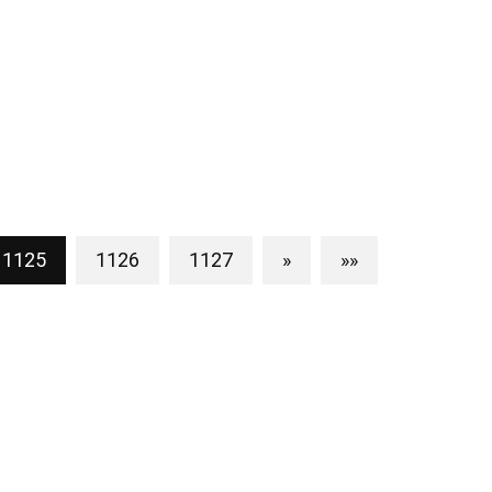
1125
1126
1127
»
»»