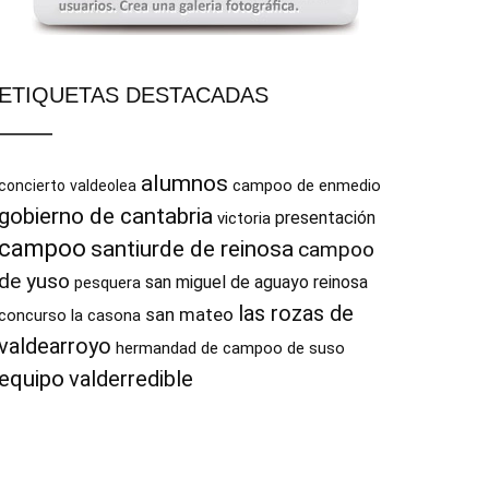
ETIQUETAS DESTACADAS
alumnos
campoo de enmedio
concierto
valdeolea
gobierno de cantabria
presentación
victoria
campoo
santiurde de reinosa
campoo
de yuso
san miguel de aguayo
reinosa
pesquera
las rozas de
san mateo
concurso
la casona
valdearroyo
hermandad de campoo de suso
equipo
valderredible