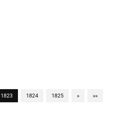
1823
1824
1825
»
»»