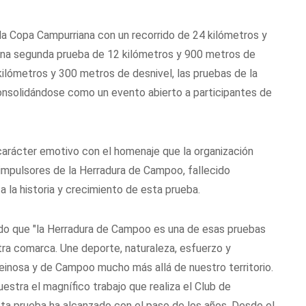
la Copa Campurriana con un recorrido de 24 kilómetros y
 una segunda prueba de 12 kilómetros y 900 metros de
ilómetros y 300 metros de desnivel, las pruebas de la
 consolidándose como un evento abierto a participantes de
arácter emotivo con el homenaje que la organización
s impulsores de la Herradura de Campoo, fallecido
 la historia y crecimiento de esta prueba.
ado que "la Herradura de Campoo es una de esas pruebas
tra comarca. Une deporte, naturaleza, esfuerzo y
einosa y de Campoo mucho más allá de nuestro territorio.
stra el magnífico trabajo que realiza el Club de
ta prueba ha alcanzado con el paso de los años. Desde el