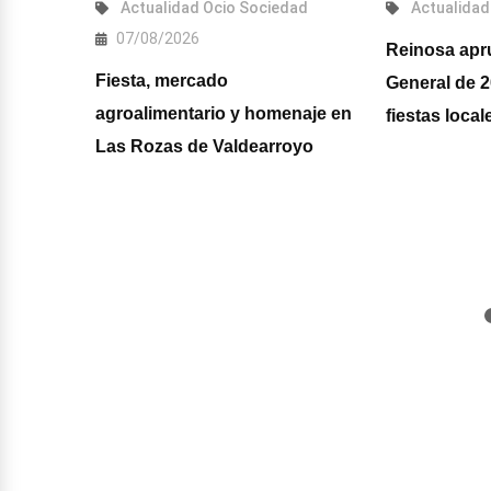
2026
Actualidad
Ocio
Sociedad
Actualidad
07/08/2026
saje de
Reinosa apr
Fiesta, mercado
La ADT
General de 20
agroalimentario y homenaje en
ta a
fiestas loca
Las Rozas de Valdearroyo
isaje"