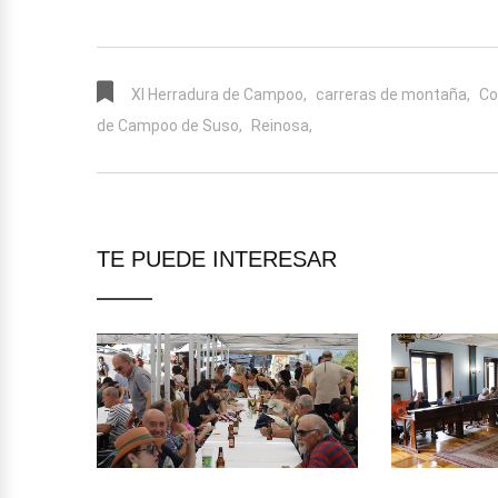
XI Herradura de Campoo,
carreras de montaña,
Co
de Campoo de Suso,
Reinosa,
TE PUEDE INTERESAR