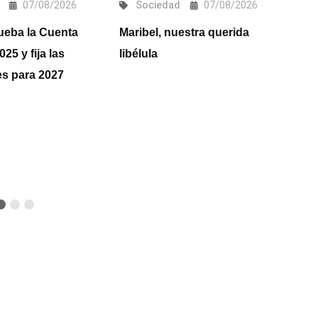
07/08/2026
Sociedad
07/08/2026
ueba la Cuenta
Maribel, nuestra querida
E
25 y fija las
libélula
R
les para 2027
2