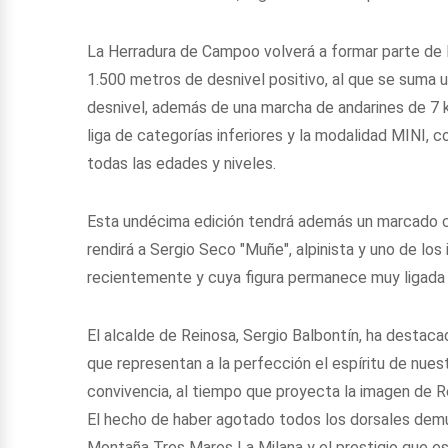
La Herradura de Campoo volverá a formar parte de 
1.500 metros de desnivel positivo, al que se suma
desnivel, además de una marcha de andarines de 7 k
liga de categorías inferiores y la modalidad MINI,
todas las edades y niveles.
Esta undécima edición tendrá además un marcado c
rendirá a Sergio Seco "Muñe", alpinista y uno de lo
recientemente y cuya figura permanece muy ligada a
El alcalde de Reinosa, Sergio Balbontín, ha destac
que representan a la perfección el espíritu de nues
convivencia, al tiempo que proyecta la imagen de R
El hecho de haber agotado todos los dorsales demue
Montaña Tres Mares La Milana y el prestigio que es