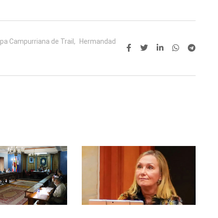
pa Campurriana de Trail,
Hermandad