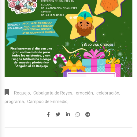
Requejo,
Cabalgata de Reyes,
emoción,
celebración,
programa,
Campoo de Enmedio,