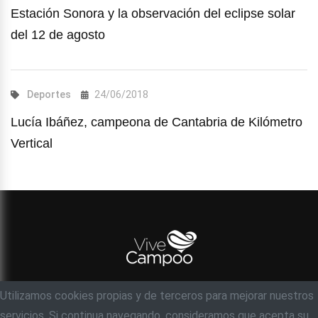
Estación Sonora y la observación del eclipse solar
del 12 de agosto
Deportes
24/06/2018
Lucía Ibáñez, campeona de Cantabria de Kilómetro
Vertical
Utilizamos cookies propias y de terceros para mejorar nuestros
© Objetivo 35 milímetros, S.C
servicios. Si continua navegando, consideramos que acepta su