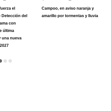
fuerza el
Campoo, en aviso naranja y
La
 Detección del
amarillo por tormentas y lluvia
u
Mama con
un
e última
y una nueva
 2027