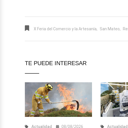
X Feria del Comercio y la Artesanía,
San Mateo,
Re
TE PUEDE INTERESAR
2026
Actualidad
08/08/2026
Actualidad