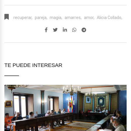
recuperar,
pareja,
magia,
amarres,
amor,
Alicia Collado,
TE PUEDE INTERESAR