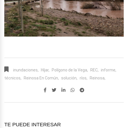
inundaciones,
Híjar,
Polígono de la Vega,
REC,
informe,
técnicos,
Reinosa En Común,
solución,
ríos,
Reinosa,
TE PUEDE INTERESAR