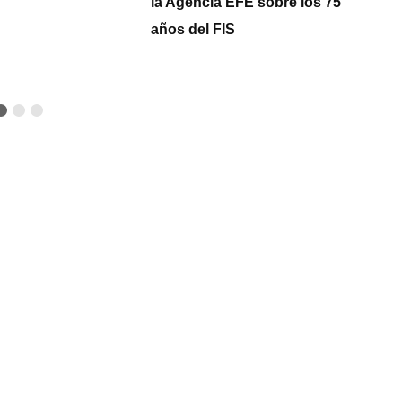
P
la Agencia EFE sobre los 75
años del FIS