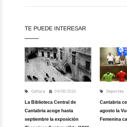
TE PUEDE INTERESAR
/08/2026
Cultura
04/08/2026
Deportes
vanta el
La Biblioteca Central de
Cantabria cel
Cantabria acoge hasta
agosto la Vue
septiembre la exposición
Femenina cad