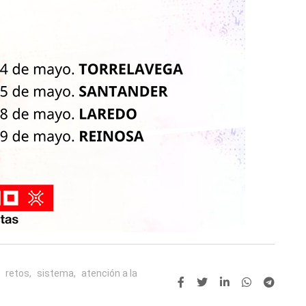
retos,
sistema,
atención a la