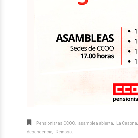
Pensionistas CCOO,
asamblea abierta,
La Casona,
dependencia,
Reinosa,