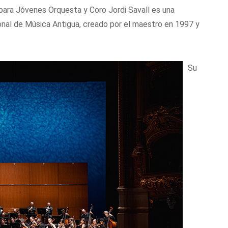
ara Jóvenes Orquesta y Coro Jordi Savall es una
cional de Música Antigua, creado por el maestro en 1997 y
Su