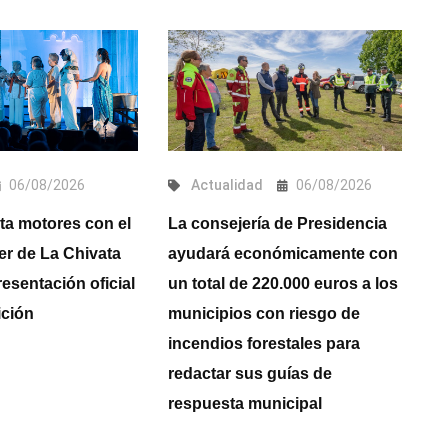
06/08/2026
Actualidad
06/08/2026
ta motores con el
La consejería de Presidencia
C
ler de La Chivata
ayudará económicamente con
di
resentación oficial
un total de 220.000 euros a los
co
ición
municipios con riesgo de
C
incendios forestales para
ob
redactar sus guías de
d
respuesta municipal