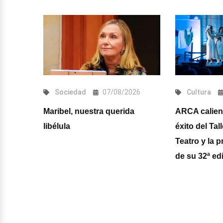
Sociedad
07/08/2026
Cultura
Maribel, nuestra querida
ARCA calien
la
libélula
éxito del Tal
 Club
Teatro y la p
truir
de su 32ª ed
 en