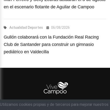
en el escenario flotante de Aguilar de Campoo
Actualidad
Deportes
06/08/2026
Gullón colaborará con la Fundación Real Racing
Club de Santander para construir un gimnasio
pediátrico en Valdecilla
Utilizamos cookies propias y de terceros para mejorar nuestros
© Objetivo 35 milímetros, S.C