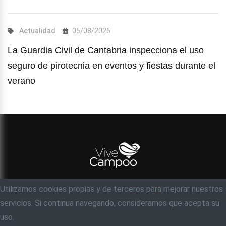
Actualidad
05/08/2026
La Guardia Civil de Cantabria inspecciona el uso
seguro de pirotecnia en eventos y fiestas durante el
verano
Utilizamos cookies propias y de terceros para mejorar nuestros
© Objetivo 35 milímetros, S.C
servicios. Si continua navegando, consideramos que acepta su
Acerca de
Contacto
Ayuda
Aviso legal
uso.
Política de privacidad