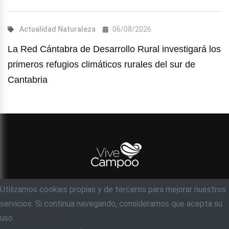
Actualidad
Naturaleza
06/08/2026
La Red Cántabra de Desarrollo Rural investigará los
primeros refugios climáticos rurales del sur de
Cantabria
Utilizamos cookies propias y de terceros para mejorar nuestros
© Objetivo 35 milímetros, S.C
servicios. Si continua navegando, consideramos que acepta su
Acerca de
Contacto
Ayuda
Aviso legal
uso.
Política de privacidad