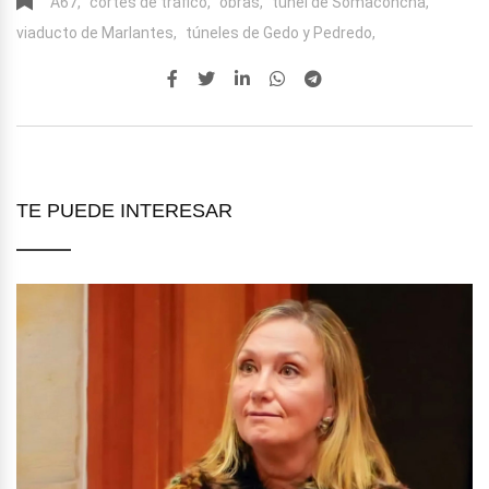
A67,
cortes de tráfico,
obras,
túnel de Somaconcha,
viaducto de Marlantes,
túneles de Gedo y Pedredo,
TE PUEDE INTERESAR